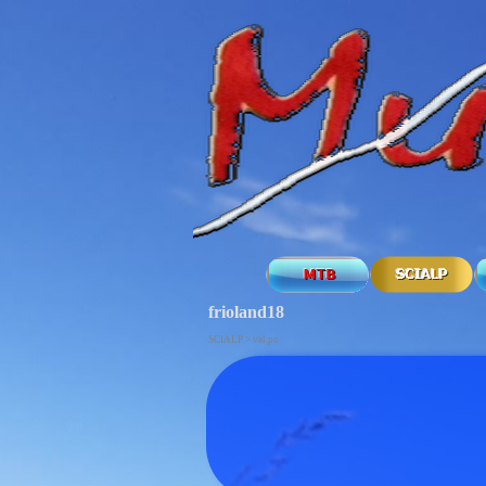
frioland18
SCIALP > val po