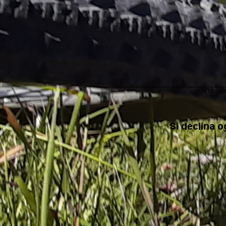
MTB
|
SC