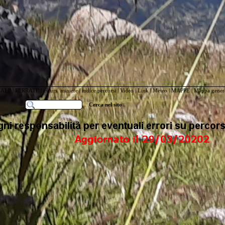
IALP
|
FERRATE
|
escurs. miniere
|
indice percorsi
|
Video
|
Link
|
Meteo
|
MAPPE
|
Mappa genera
Cerca nel sito