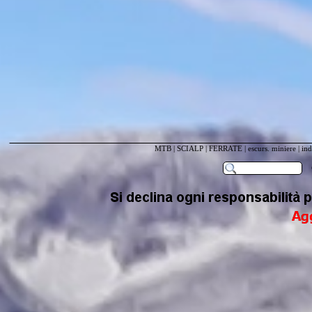
MTB
|
SCIALP
|
FERRATE
|
escurs. miniere
|
ind