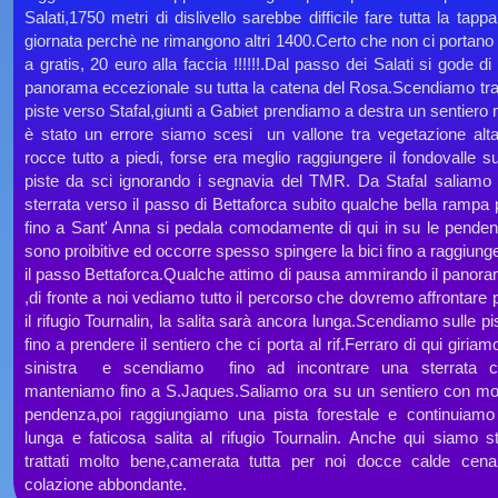
Salati,1750 metri di dislivello sarebbe difficile fare tutta la tappa
giornata perchè ne rimangono altri 1400.Certo che non ci portano
a gratis, 20 euro alla faccia !!!!!!.Dal passo dei Salati si gode di
panorama eccezionale su tutta la catena del Rosa.Scendiamo tra
piste verso Stafal,giunti a Gabiet prendiamo a destra un sentiero
è stato un errore siamo scesi un vallone tra vegetazione alt
rocce tutto a piedi, forse era meglio raggiungere il fondovalle su
piste da sci ignorando i segnavia del TMR. Da Stafal saliamo
sterrata verso il passo di Bettaforca subito qualche bella rampa 
fino a Sant' Anna si pedala comodamente di qui in su le pende
sono proibitive ed occorre spesso spingere la bici fino a raggiung
il passo Bettaforca.Qualche attimo di pausa ammirando il panor
,di fronte a noi vediamo tutto il percorso che dovremo affrontare 
il rifugio Tournalin, la salita sarà ancora lunga.Scendiamo sulle pi
fino a prendere il sentiero che ci porta al rif.Ferraro di qui giriam
sinistra e scendiamo fino ad incontrare una sterrata 
manteniamo fino a S.Jaques.Saliamo ora su un sentiero con mo
pendenza,poi raggiungiamo una pista forestale e continuiamo
lunga e faticosa salita al rifugio Tournalin. Anche qui siamo st
trattati molto bene,camerata tutta per noi docce calde cen
colazione abbondante.