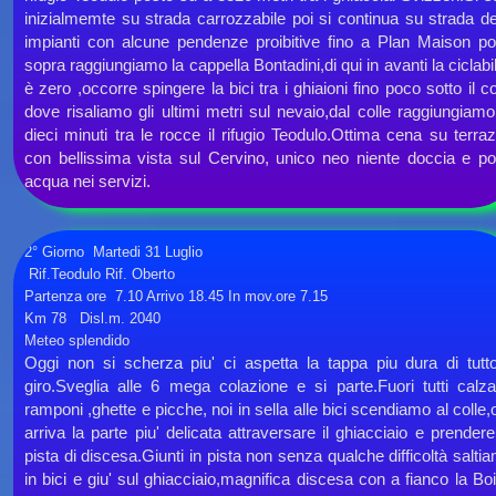
inizialmemte su strada carrozzabile poi si continua su strada de
impianti con alcune pendenze proibitive fino a Plan Maison p
sopra raggiungiamo la cappella Bontadini,di qui in avanti la ciclabil
è zero ,occorre spingere la bici tra i ghiaioni fino poco sotto il co
dove risaliamo gli ultimi metri sul nevaio,dal colle raggiungiamo
dieci minuti tra le rocce il rifugio Teodulo.Ottima cena su terra
con bellissima vista sul Cervino, unico neo niente doccia e p
acqua nei servizi.
2° Giorno Martedi 31 Luglio
Rif.Teodulo Rif. Oberto
Partenza ore 7.10 Arrivo 18.45 In mov.ore 7.15
Km 78 Disl.m. 2040
Meteo splendido
Oggi non si scherza piu' ci aspetta la tappa piu dura di tutto
giro.Sveglia alle 6 mega colazione e si parte.Fuori tutti calz
ramponi ,ghette e picche, noi in sella alle bici scendiamo al colle,
arriva la parte piu' delicata attraversare il ghiacciaio e prendere
pista di discesa.Giunti in pista non senza qualche difficoltà salti
in bici e giu' sul ghiacciaio,magnifica discesa con a fianco la Bo