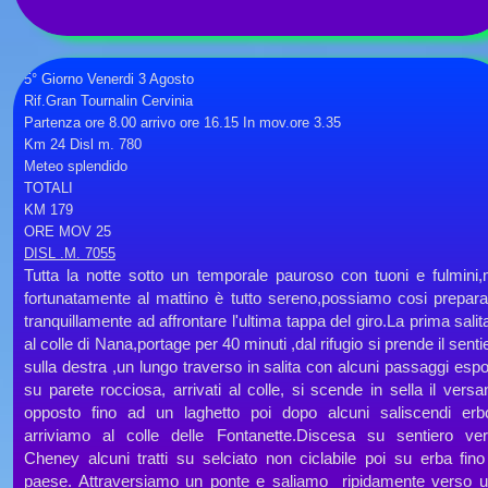
5° Giorno Venerdi 3 Agosto
Rif.Gran Tournalin Cervinia
Partenza ore 8.00 arrivo ore 16.15 In mov.ore 3.35
Km 24 Disl m. 780
Meteo splendido
TOTALI
KM 179
ORE MOV 25
DISL .M. 7055
Tutta la notte sotto un temporale pauroso con tuoni e fulmini
fortunatamente al mattino è tutto sereno,possiamo cosi prepara
tranquillamente ad affrontare l'ultima tappa del giro.La prima salit
al colle di Nana,portage per 40 minuti ,dal rifugio si prende il senti
sulla destra ,un lungo traverso in salita con alcuni passaggi espo
su parete rocciosa, arrivati al colle, si scende in sella il versa
opposto fino ad un laghetto poi dopo alcuni saliscendi erb
arriviamo al colle delle Fontanette.Discesa su sentiero ve
Cheney alcuni tratti su selciato non ciclabile poi su erba fino
paese. Attraversiamo un ponte e saliamo ripidamente verso 