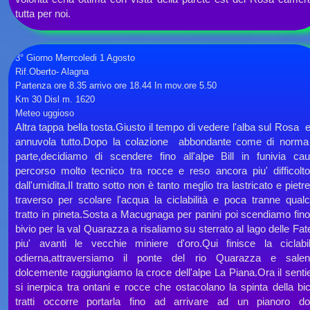
tutta per noi.
3° Giorno Merrcoledi 1 Agosto
Rif.Oberto-
Alagna
Partenza ore 8.35 arrivo ore 18.44 In mov.ore 5.50
Km 30 Disl m. 1620
Meteo uggioso
Altra tappa bella tosta.Giusto il tempo di vedere l'alba sul Rosa e
annuvola tutto.Dopo la colazione abbondante come di norma
parte,decidiamo di scendere fino all'alpe Bill in funivia ca
percorso molto tecnico tra rocce e reso ancora piu' difficolt
dall'umidita.Il tratto sotto non è tanto meglio tra lastricato e pietre
traverso per scolare l'acqua la ciclabilità e poca tranne qual
tratto in pineta.Sosta a Macugnaga per panini poi scendiamo fino
bivio per la val Quarazza a risaliamo su sterrato al lago delle Fat
piu' avanti le vecchie miniere d'oro.Qui finisce la ciclabil
odierna,attraversiamo il ponte del rio Quarazza e sale
dolcemente raggiungiamo la croce dell'alpe La Piana.Ora il senti
si inerpica tra ontani e rocce che ostacolano la spinta della bic
tratti occorre portarla fino ad arrivare ad un pianoro d