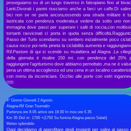
proseguiamo su di un lungo traverso in falsopiano fino al biva
Lanti.Divorati i panini riusciamo anche a farci un caffe.Di salire
bici non se ne parla ancora,essendo una strada militare è tu
lastricata con pendenza moderata,a vedere da sotto uno non
immagina dove passi per superare i salti di roccia,con moltiss
tornanti ravvicinati ci porta in quota senza difficoltà.Raggiunto
Passo del Turlo scendiamo su sentiero inizialmente poco ciclab
causa rocce poi nella pineta la ciclabilità aumenta e raggiungiamo
Rif.Pastore di qui si scende su mulattiera ad Alagna .La cilieg
della giornata è risalire 150 mt. con pendenza del 25% 
raggiungere l'agriturismo dove abbiamo pernottato ,ma ne è valsa
pena un ottima accoglienza ed una cena in un localino caratterist
con menu da incorniciare. Occhio alle porte con vetri ingannev
!!!!!!
4° Giorno Giovedi 2 Agosto
Alagna-
Rif Gran Tournalin
Partenza ore 8.05 arrivo ore 18.00 In mov.ore 5.35
Km 35 Disl m. 1700 +(1750 Su funivia Alagna passo Salati)
Meteo splendido
Oggi decidiamo di approfitare degli impianti per salire al passo 