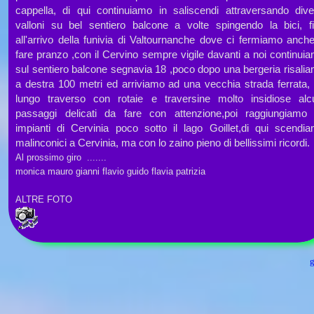
cappella, di qui continuiamo in saliscendi attraversando dive
valloni su bel sentiero balcone a volte spingendo la bici, f
all'arrivo della funivia di Valtournanche dove ci fermiamo anch
fare pranzo ,con il Cervino sempre vigile davanti a noi continui
sul sentiero balcone segnavia 18 ,poco dopo una bergeria risali
a destra 100 metri ed arriviamo ad una vecchia strada ferrata,
lungo traverso con rotaie e traversine molto insidiose alc
passaggi delicati da fare con attenzione,poi raggiungiamo 
impianti di Cervinia poco sotto il lago Goillet,di qui scendi
malinconici a Cervinia, ma con lo zaino pieno di bellissimi ricordi.
Al prossimo giro .......
monica mauro gianni flavio guido flavia patrizia
ALTRE FOTO
g