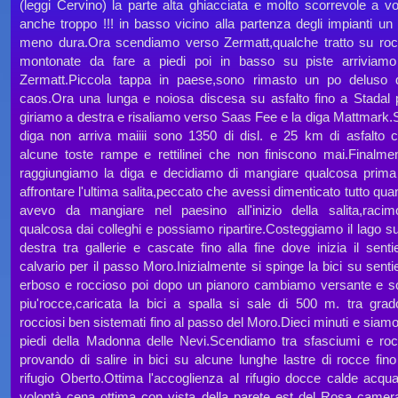
(leggi Cervino) la parte alta ghiacciata e molto scorrevole a vo
anche troppo !!! in basso vicino alla partenza degli impianti un
meno dura.Ora scendiamo verso Zermatt,qualche tratto su ro
montonate da fare a piedi poi in basso su piste arriviam
Zermatt.Piccola tappa in paese,sono rimasto un po deluso 
caos.Ora una lunga e noiosa discesa su asfalto fino a Stadal 
giriamo a destra e risaliamo verso Saas Fee e la diga Mattmark.
diga non arriva maiiii sono 1350 di disl. e 25 km di asfalto 
alcune toste rampe e rettilinei che non finiscono mai.Finalme
raggiungiamo la diga e decidiamo di mangiare qualcosa prima
affrontare l'ultima salita,peccato che avessi dimenticato tutto qua
avevo da mangiare nel paesino all'inizio della salita,racim
qualcosa dai colleghi e possiamo ripartire.Costeggiamo il lago su
destra tra gallerie e cascate fino alla fine dove inizia il senti
calvario per il passo Moro.Inizialmente si spinge la bici su senti
erboso e roccioso poi dopo un pianoro cambiamo versante e s
piu'rocce,caricata la bici a spalla si sale di 500 m. tra grad
rocciosi ben sistemati fino al passo del Moro.Dieci minuti e siamo
piedi della Madonna delle Nevi.Scendiamo tra sfasciumi e ro
provando di salire in bici su alcune lunghe lastre di rocce fino
rifugio Oberto.Ottima l'accoglienza al rifugio docce calde acqu
volontà cena ottima con vista della parete est del Rosa camer