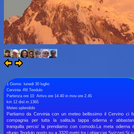
1 Giorno lunedi 30 luglio
Cervinia -
Rif.Teodulo
Partenza ore 10 Arrivo ore 14.40 in mov.ore 2.45
km 12 disl.m.1365
Meteo splendido
Partiamo da Cervinia con un meteo bellissimo il Cervino ci f
compagnia per tutta la salita,la tappa odierna e abbasta
tranquilla percio' la prendiamo con comodo.La meta odierna è
rifugio Teodulo posto su a 3320 metri tra i ghiacciai Svizzeri.Si s