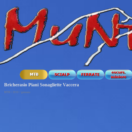
Bricherasio Piani Sonagliette Vaccera
MTB > 2010 > gennaio