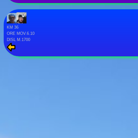
KM 36
ORE MOV.6.10
DISL M.1700