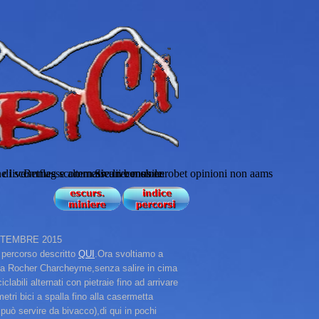
e live
ni di scommesse alternativa recensione
Betflag scommesse live mobile
Sicuri bonus eurobet opinioni non aams
TEMBRE 2015
 percorso descritto
QUI
.Ora svoltiamo a
o la Rocher Charcheyme,senza salire in cima
iclabili alternati con pietraie fino ad arrivare
 metri bici a spalla fino alla casermetta
può servire da bivacco),di qui in pochi