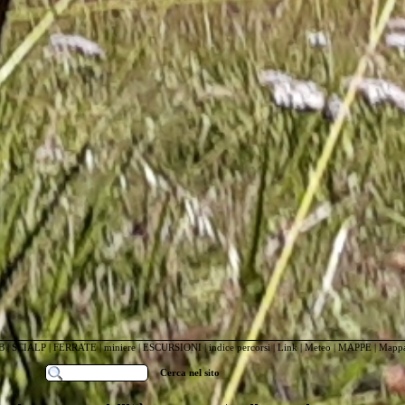
B
|
SCIALP
|
FERRATE
|
miniere
|
ESCURSIONI
|
indice percorsi
|
Link
|
Meteo
|
MAPPE
|
Mappa 
Cerca nel sito