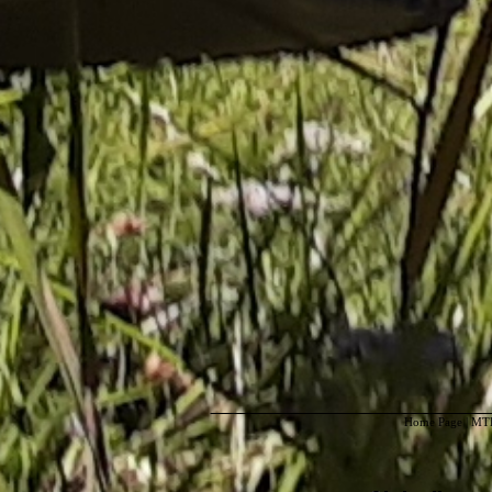
Home Page
|
MT