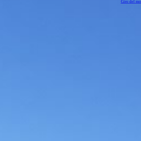
Giro del mo