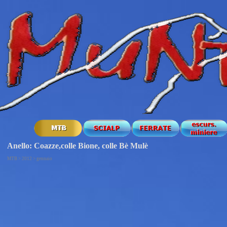
Anello: Coazze,colle Bione, colle Bè Mulè
MTB > 2012 > gennaio