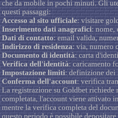
che da mobile in pochi minuti. Gli u
questi passaggi:
Accesso al sito ufficiale
: visitare gol
Inserimento dati anagrafici
: nome, 
Dati di contatto
: email valida, numer
Indirizzo di residenza
: via, numero c
Documento di identità
: carta d'iden
Verifica dell'identità
: caricamento f
Impostazione limiti
: definizione dei 
Conferma dell'account
: verifica tr
La registrazione su Goldbet richiede 
completata, l'account viene attivato 
mentre la verifica completa del docu
questo periodo è possibile depositar