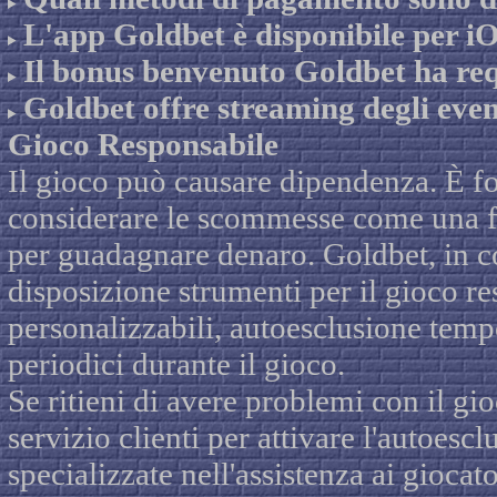
L'app Goldbet è disponibile per i
Il bonus benvenuto Goldbet ha req
Goldbet offre streaming degli even
Gioco Responsabile
Il gioco può causare dipendenza. È 
considerare le scommesse come una 
per guadagnare denaro. Goldbet, in 
disposizione strumenti per il gioco res
personalizzabili, autoesclusione temp
periodici durante il gioco.
Se ritieni di avere problemi con il g
servizio clienti per attivare l'autoesc
specializzate nell'assistenza ai giocat