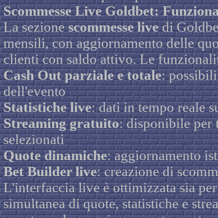
Scommesse Live Goldbet: Funziona
La sezione
scommesse live
di Goldbet
mensili, con aggiornamento delle quot
clienti con saldo attivo. Le funzional
Cash Out parziale e totale
: possibil
dell'evento
Statistiche live
: dati in tempo reale su
Streaming gratuito
: disponibile per
selezionati
Quote dinamiche
: aggiornamento ist
Bet Builder live
: creazione di scomme
L'interfaccia live è ottimizzata sia p
simultanea di quote, statistiche e stre