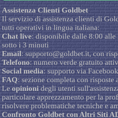
Assistenza Clienti Goldbet
Il servizio di assistenza clienti di Gol
tutti operativi in lingua italiana:
Chat live
: disponibile dalle 8:00 all
sotto i 3 minuti
Email
: supporto@goldbet.it, con risp
Telefono
: numero verde gratuito attiv
Social media
: supporto via Facebook 
FAQ
: sezione completa con risposte 
Le
opinioni
degli utenti sull'assisten
particolare apprezzamento per la profe
risolvere problematiche tecniche e am
Confronto Goldbet con Altri Siti 