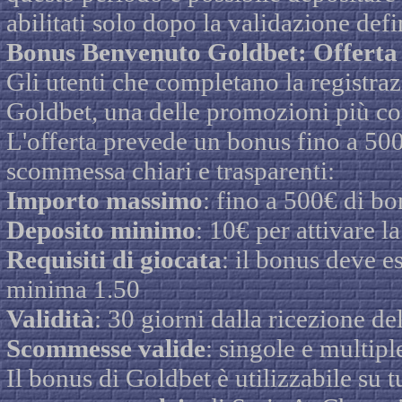
abilitati solo dopo la validazione defi
Bonus Benvenuto Goldbet: Offerta 
Gli utenti che completano la registr
Goldbet, una delle promozioni più co
L'offerta prevede un bonus fino a 500
scommessa chiari e trasparenti:
Importo massimo
: fino a 500€ di b
Deposito minimo
: 10€ per attivare 
Requisiti di giocata
: il bonus deve e
minima 1.50
Validità
: 30 giorni dalla ricezione de
Scommesse valide
: singole e multipl
Il bonus di Goldbet è utilizzabile su t