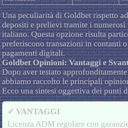
Una peculiarità di Goldbet rispetto ad
depositi e prelievi tramite i numerosi p
italiano. Questa opzione risulta parti
preferiscono transazioni in contanti 
pagamenti digitali.
Goldbet Opinioni: Vantaggi e Svan
Dopo aver testato approfonditamente
abbiamo raccolto le principali opinioni
Ecco una sintesi oggettiva dei punti di 
✓ VANTAGGI
Licenza ADM regolare con garanzi