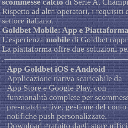
scommesse calcio
di Serie A, Champi
Rispetto ad altri operatori, i requisit
settore italiano.
Goldbet Mobile: App e Piattaforma
L'esperienza
mobile
di Goldbet rappre
La piattaforma offre due soluzioni p
App Goldbet iOS e Android
Applicazione nativa scaricabile da
App Store e Google Play, con
funzionalità complete per scommes
pre-match e live, gestione del conto
notifiche push personalizzate.
Download gratuito dagli store uffici