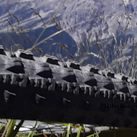
MTB
|
SC