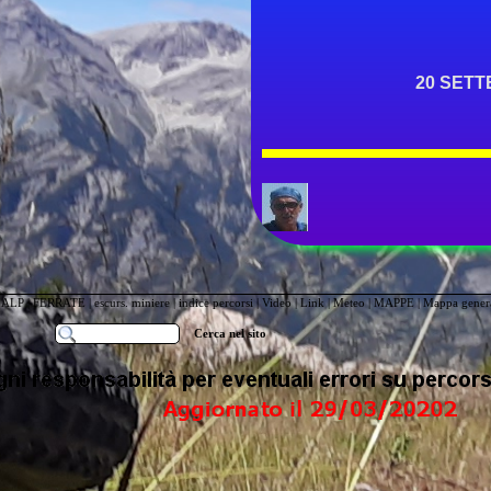
20 SETT
IALP
|
FERRATE
|
escurs. miniere
|
indice percorsi
|
Video
|
Link
|
Meteo
|
MAPPE
|
Mappa genera
Cerca nel sito