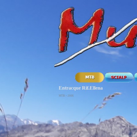
Entracque Rif.Ellena
MTB > 2006