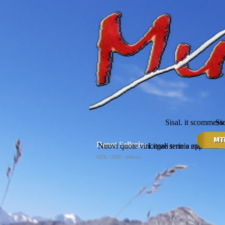
Sisal. it scommess
Sic
Depot Selleries
Nuovi quote vincitore serie a app italia
Legali tennis maschile o
MTB > 2009 > febbraio