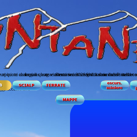
e opinioni aams
uri quote champions league alternativa 2026
Legali quote vincente series a registrazione live
Sicuri scommesse di calcio online italia
Siti di scommesse con bon
Pinterbet 
ggi accesso live