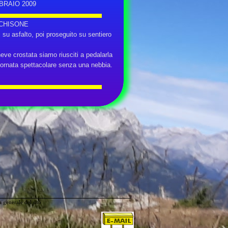
BRAIO 2009
 CHISONE
ri su asfalto, poi proseguito su sentiero
eve crostata siamo riusciti a pedalarla
Giornata spettacolare senza una nebbia.
generale del sito