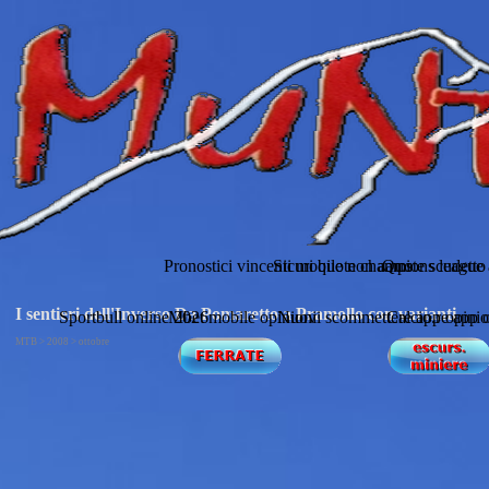
Pronostici vincenti mobile non aams
Sicuri quote champions league 
Quote scudetto
I sentieri dell'Inverso Da Pomaretto a Pramollo con varianti
Sportbull online 2026
Mbet mobile opinioni
Nuovi scommettere app opinio
Calcio.re app 
MTB > 2008 > ottobre