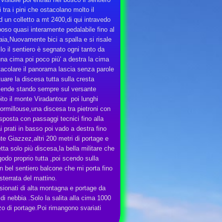
i tra i pini che ostacolano molto il
d un colletto a mt 2400,di qui intravedo
oso quasi interamente pedalabile fino al
raia,Nuovamente bici a spalla e si risale
llo il sentiero è segnato ogni tanto da
una cima poi poco più' a destra la cima
tacolare il panorama lascia senza parole
uare la discesa tutta sulla cresta
scende stando sempre sul versante
ito il monte Viradantour poi lunghi
 Dormillouse,una discesa tra pietroni con
esposta con passaggi tecnici fino alla
i prati in basso poi vado a destra fino
te Giazzez,altri 200 metri di portage e
ta solo più discesa,la bella militare che
odo proprio tutta ,poi scendo sulla
n bel sentiero balcone che mi porta fino
terrata del mattino.
sionati di alta montagna e portage da
 di nebbia .Solo la salita alla cima 1000
zo di portage.Poi rimangono svariati