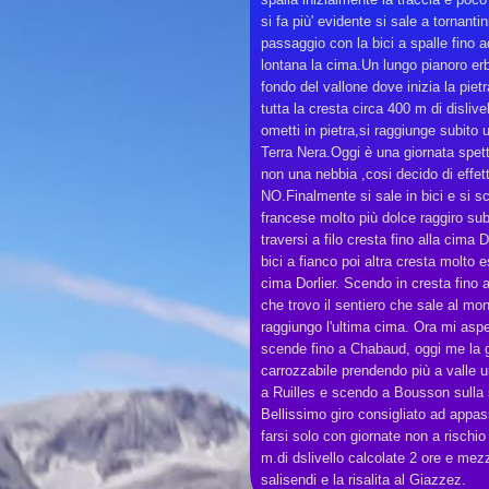
si fa più' evidente si sale a tornantin
passaggio con la bici a spalle fino a
lontana la cima.Un lungo pianoro erb
fondo del vallone dove inizia la piet
tutta la cresta circa 400 m di dislive
ometti in pietra,si raggiunge subito 
Terra Nera.Oggi è una giornata spet
non una nebbia ,cosi decido di effett
NO.Finalmente si sale in bici e si 
francese molto più dolce raggiro sub
traversi a filo cresta fino alla cima
bici a fianco poi altra cresta molto 
cima Dorlier. Scendo in cresta fino a
che trovo il sentiero che sale al mon
raggiungo l'ultima cima. Ora mi aspet
scende fino a Chabaud, oggi me la g
carrozzabile prendendo più a valle u
a Ruilles e scendo a Bousson sulla s
Bellissimo giro consigliato ad appas
farsi solo con giornate non a rischio
m.di dslivello calcolate 2 ore e mez
salisendi e la risalita al Giazzez.