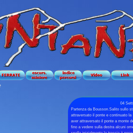
e
04 Set
Partenza da Bousson.Salito sullo ster
attraversato il ponte e continuato la 
aver attraversato il ponte a monte d
fino a vedere sulla destra alcuni ome
spalla inizialmente la traccia è poco 