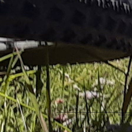
MTB
|
SC