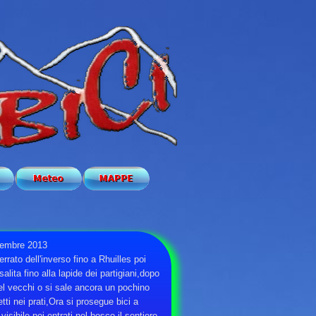
tembre 2013
rato dell'inverso fino a Rhuilles poi
salita fino alla lapide dei partigiani,dopo
el vecchi o si sale ancora un pochino
tti nei prati,Ora si prosegue bici a
visibile poi entrati nel bosco il sentiero