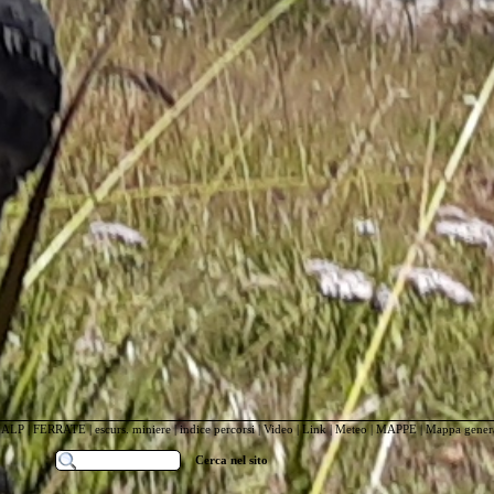
IALP
|
FERRATE
|
escurs. miniere
|
indice percorsi
|
Video
|
Link
|
Meteo
|
MAPPE
|
Mappa genera
Cerca nel sito