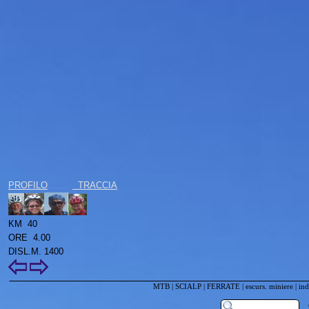
PROFILO
.......
TRACCIA
KM 40
ORE 4.00
DISL.M. 1400
MTB
|
SCIALP
|
FERRATE
|
escurs. miniere
|
ind