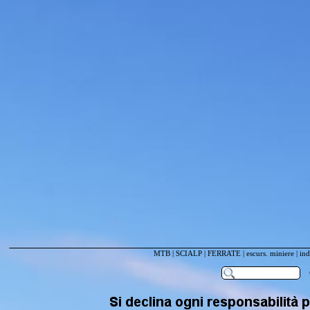
MTB
|
SCIALP
|
FERRATE
|
escurs. miniere
|
ind