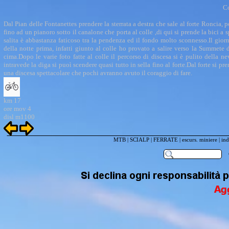
C
Dal Pian delle Fontanettes prendere la sterrata a destra che sale al forte Roncia, p
fino ad un pianoro sotto il canalone che porta al colle ,di qui si prende la bici a s
salita è abbastanza faticoso tra la pendenza ed il fondo molto sconnesso.Il giorn
della notte prima, infatti giunto al colle ho provato a salire verso la Summete
cima.Dopo le varie foto fatte al colle il percorso di discesa si è pulito della n
intravede la diga si puoì scendere quasi tutto in sella fino al forte.Dal forte si 
una discesa spettacolare che pochi avranno avuto il coraggio di fare.
km 17
ore mov 4
disl m1100
MTB
|
SCIALP
|
FERRATE
|
escurs. miniere
|
ind