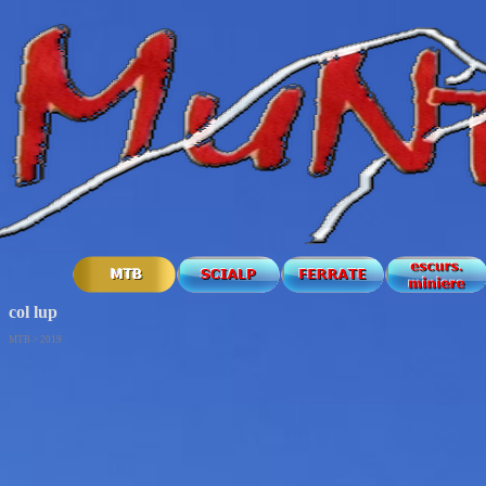
col lup
MTB > 2019