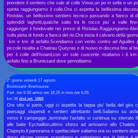
prendere il sentiero che sale al colle Vieux,un po in sella e un p
spinta raggiungiamo il colle.Ora ci aspetta la bellissima disces
Ristolas, un bellissimo sentiero tecnico passando a fianco di 
splendidi laghetti,qualche salto tra le rocce piu' a valle fin
raggiunger il fondovalle nei pressi di Ristolas.Raggiungiamo Abr
sulla pista di fondo a fianco del rio.Ora inizia il calvario della giorn
km e km di asfalto.Scendiamo con vento contro ad Aguilles 
piccole risalita a Chateau Queyras e di nuovo in discesa fino al bi
per il colle dell'Isoard,con un sole cuocente risaliamo i 6 km
asfalto fino a Brunissard dove pernottiamo
2° giorno venerdi 17 agosto
Brunissard-
-
Bramousse
Part. ore 8.00 arrivo ore 18,25 in mov.ore 6,05
km 38
disl.mt. 1860
Ore otto si parte, oggi ci aspetta la tappa piu' bella del giro 
paesaggi stupendi e sentieri altrettanto belli.Saliamo su asfa
verso il campeggio ,terminato l'asfalto si continua su sterrato f
alle baite Eychaillon,ultimo sforzo ad arriviamo allo Chalets
Clapeyto.Il panorama è spettacolare saliamo ora su sentiero dive
dossi alcune rampe scendiamo e spingiamo ma la fatica è 