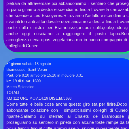
pietraia da attraversare,poi abbandoniamo il sentiero che prose
in piano giriamo a destra e scendiamo fino a trovare la carrozzab
che scende a Les Escoyeres.Ritroviamo l'asfalto e scendiamo 
svariati tornanti al fondovalle dove andiamo a destra fino a trovare
ponte sulla sinistra per Bramousse,ancora salita,sole,sudore
anche oggi riusciamo a raggiungere il posto tappa.Buo
accoglienza cena quasi vegetariana ma in buona compagnia di 
colleghi di Cuneo.
3° giorno sabato 18 agosto
Bramousse-
-
Saint Veran
Part. ore 8,10 arrivo ore 15,20 in mov.ore 3,31
km 1
9
disl.mt. 1600
Meteo Splendido
TOTALI
KM 112 ORE MOV.14.19
DISL.M.5360
Come tutte le belle cose anche questo giro sta per finire.Dopo
abbondante colazione con i simpaticissimi colleghi di Cuneo
riparrte.Saliamo su sterrato ai Chalets de Bramousse p
proseguiamo su sentiero in pineta con alcune toste rampe da f
bici a fianco fino al colle Bramousse.Si spinge nuovamente fino