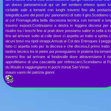
un dosso panoramico,di qui un bel sentiero erboso quasi tu
ciclabile sale a tornanti con lunghi traversi fino alla postazi
telegrafica,uno dei posti piu' panoramici di tutto il giro.Scediamo 
al col Fromage,altra bella discesona tecnica con tornanti e lun
traversi esposti.Continuiamo a destra in leggera discesa per 
risalire tra i boschi fino ai prati dove possiamo salire in sella a tra
fino ad arrivare sotto al colle dove ci aspetta un tratto a spinta 
alcuni brevi ma ripidi strappi.Arrivati al Col des Entroques il peggi
fatto ci aspetta solo piu' la discesa e che discesa,il primo tratto
tantino tecnico tra le pietre poi proseguiamo in prateria tra tornant
traversi fino ad arrivare al fondovalle dove attraversiamo il ri
approfittiamo di una cascatella per rinfrescarci.Scendiamo al P
du Moulin e raggiungiamo in pochi minuti San Véran.
mauro vanni riki patrizia gianni