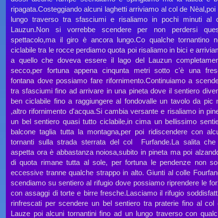
ripagata.Costeggiando alcuni laghetti arriviamo al col de Nèal,poi
lungo traverso tra sfasciumi e risaliamo in pochi minuti al 
Lauzun.Non si vorrebbe scendere per non perdersi ques
spettacolo,ma il giro è ancora lungo.Co qualche tornantino 
ciclabile tra le rocce perdiamo quota poi risaliamo in bici e arrivi
a quello che doveva essere il lago del Lauzun completame
secco,per fortuna appena cinqunta metri sotto c'è una fre
fontana dove possiamo fare rifornimento.Continuiamo a scend
tra sfasciumi fino ad arrivare in una pineta dove il sentiero dive
ben ciclabile fino a raggiungere al fondovalle un tavolo da pic 
,altro rifornimento d'acqua.Si cambia versante e risaliamo in pin
un bel sentiero quasi tutto ciclabile,in cima un bellissimo senti
balcone taglia tutta la montagna,per poi ridiscendere con alc
tornanti sulla strada sterrata del col Furfande.La salita che
aspetta ora è abbastanza noiosa,subito in pineta ma poi alzand
di quota rimane tutta al sole, per fortuna le pendenze non s
eccessive tranne qualche strappo in alto. Giunti al colle Fourfa
scendiamo su sentiero al rifugio dove possiamo riprendere le fo
con assaggi di torte e birre fresche.Lasciamo il rifugio soddisfatt
rinfrescati per scendere un bel sentiero tra praterie fino al col
Lauze poi alcuni tornantini fino ad un lungo traverso con qual