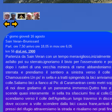
1° giorno giovedi 16 agosto
Sain Veran-
-
Brunissard
Part. ore 7,50 arrivo ore 18,05 in mov.ore 6,05
km 56
disl.mt. 1900
Partenza da Sain Veran con un tempo meraviglioso,inizialmente
asfalto poi su sterrato,ignoriamo il bivio per l'osservatorio e p
dopo i ruderi di una vecchia miniera di rame abbandoniamo
sterrata e prendiamo il sentiero a sinistra verso il colle
Chamoussiére.Un po' in sella e a tratti spingendo la bici arriviamo
colle.Saliamo bici a fianco al Pic di Caramantran cento metri so
di noi dove godiamo di un panorama immenso.Quttro foto e
scende quasi interamente in sella tra sfasciumi fino al colle.
scendiamo verso il colle dell'Agnello,un lungo traverso in disc
dove occorre a volte scendere dalla bici causa frane,arrivati 
pressi del rifugio attraversiamo la strada e risaliamo nei prati fin