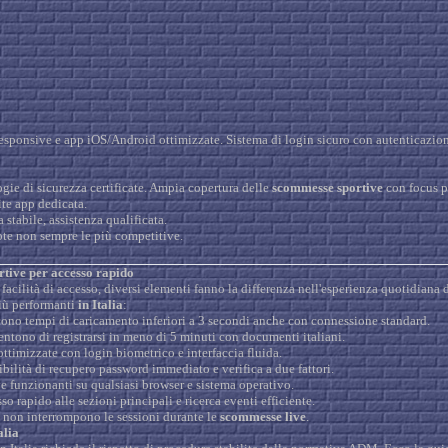
sponsive e app iOS/Android ottimizzate. Sistema di login sicuro con autenticazion
gie di sicurezza certificate. Ampia copertura delle
scommesse sportive
con focus pa
ite app dedicata.
 stabile, assistenza qualificata.
ote non sempre le più competitive.
rtive per accesso rapido
 facilità di accesso, diversi elementi fanno la differenza nell'esperienza quotidiana d
più performanti
in Italia
:
iscono tempi di caricamento inferiori a 3 secondi anche con connessione standard.
entono di registrarsi in meno di 5 minuti con documenti italiani.
ttimizzate con login biometrico e interfaccia fluida.
ibilità di recupero password immediato e verifica a due fattori.
e funzionanti su qualsiasi browser e sistema operativo.
sso rapido alle sezioni principali e ricerca eventi efficiente.
he non interrompono le sessioni durante le
scommesse live
.
alia