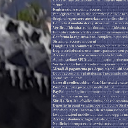
L'accesso alle piattaforme di
scommesse online
i
sicuro:
Registrazione e primo accesso
Per
registrarsi
su un sito scommesse ADM è neces
Scegli un operatore autorizzato
: verifica che i
Compila il modulo di registrazione
: inserisci 
Verifica l'identità
: carica documento d'identità v
Imposta credenziali di accesso
: crea username e
Conferma la registrazione
: completa la procedu
Sistemi di accesso moderni
I
migliori siti scommesse
offrono molteplici moda
Login tradizionale
: username e password con pos
Accesso biometrico
: riconoscimento facciale o 
Autenticazione SPID
: alcuni operatori permetton
Verifica a due fattori
: codice temporaneo inviat
Metodi di pagamento per depositare sui siti s
Dopo l'accesso alla piattaforma, è necessario eff
normativa italiana:
Carte di credito/debito
: Visa, Mastercard e cart
PostePay
: carta prepagata molto diffusa in Itali
PayPal
: portafoglio elettronico tra i più sicuri e
Bonifico bancario
: metodo tradizionale con temp
Skrill e Neteller
: eWallet diffusi che consentono 
Deposito in punti vendita
: operatori come Sisal e
App mobile per l'accesso alle scommesse sport
Le applicazioni mobile rappresentano oggi la mod
Accesso istantaneo
: login salvato e riconoscime
Notifiche in tempo reale
: avvisi su eventi live,