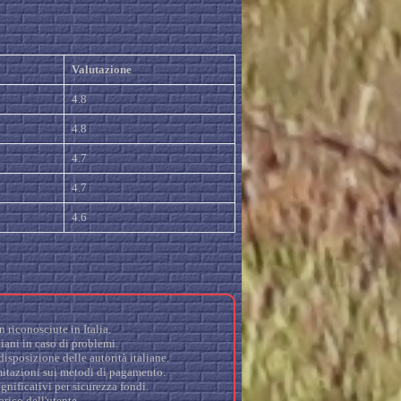
Valutazione
4.8
4.8
4.7
4.7
4.6
 riconosciute in Italia.
liani in caso di problemi.
isposizione delle autorità italiane.
imitazioni sui metodi di pagamento.
gnificativi per sicurezza fondi.
arico dell'utente.