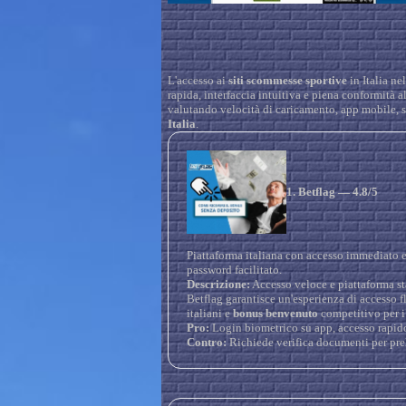
L'accesso ai
siti scommesse sportive
in Italia ne
rapida, interfaccia intuitiva e piena conformità 
valutando velocità di caricamento, app mobile, s
Italia
.
1. Betflag — 4.8/5
Piattaforma italiana con accesso immediato e
password facilitato.
Descrizione:
Accesso veloce e piattaforma st
Betflag garantisce un'esperienza di accesso 
italiani e
bonus benvenuto
competitivo per i
Pro:
Login biometrico su app, accesso rapido, 
Contro:
Richiede verifica documenti per prel