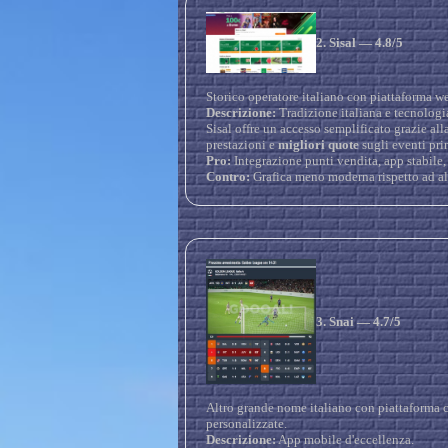
2. Sisal — 4.8/5
Storico operatore italiano con piattaforma web
Descrizione:
Tradizione italiana e tecnolog
Sisal offre un accesso semplificato grazie all
prestazioni e
migliori quote
sugli eventi pri
Pro:
Integrazione punti vendita, app stabile, 
Contro:
Grafica meno moderna rispetto ad altr
3. Snai — 4.7/5
Altro grande nome italiano con piattaforma c
personalizzate.
Descrizione:
App mobile d'eccellenza.