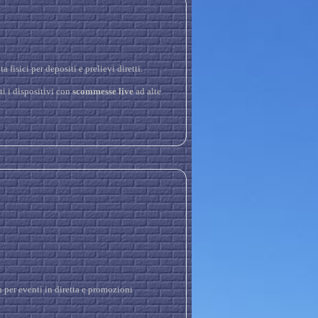
fisici per depositi e prelievi diretti.
ti i dispositivi con
scommesse live
ad alte
 per eventi in diretta e promozioni