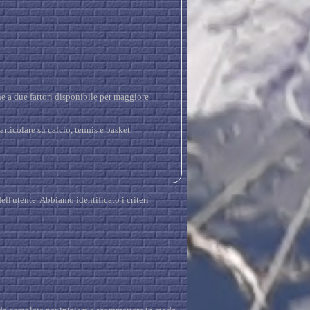
e a due fattori disponibile per maggiore
rticolare su calcio, tennis e basket.
ell'utente. Abbiamo identificato i criteri