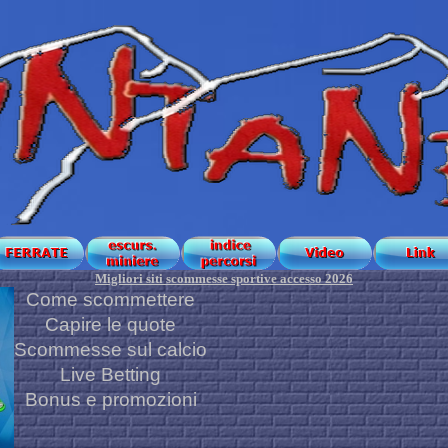
Migliori siti scommesse sportive accesso 2026
Come scommettere
Capire le quote
Scommesse sul calcio
Live Betting
Bonus e promozioni